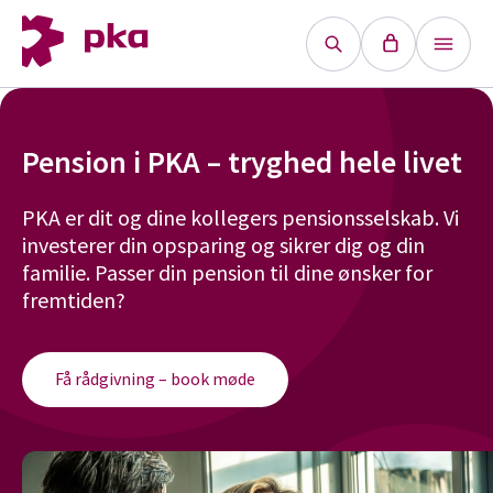
Pension
Pension i PKA – tryghed hele livet
Forsikringer
PKA er dit og dine kollegers pensionsselskab. Vi
investerer din opsparing og sikrer dig og din
Selvbetjening
familie. Passer din pension til dine ønsker for
fremtiden?
Fællesskabet
Ansvarlighed
Få rådgivning – book møde
Kontakt os