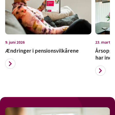
9. juni 2026
23. marts 
Ændringer i pensionsvilkårene
Årsopgør
har indb