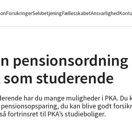
ion
Forsikringer
Selvbetjening
Fællesskabet
Ansvarlighed
Konta
en pensionsordning
 som studerende
erende har du mange muligheder i PKA. Du 
 pensionsopsparing, du kan blive godt forsik
så fortrinsret til PKA’s studieboliger.