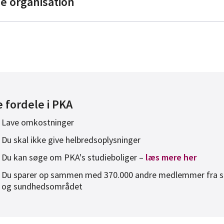
ge organisation
anske Bioanalytikere
Ergoterapeutforeningen
Kost og Ernæringsforbundet
Farmakonomforeningen
e fordele i PKA
anske Fodterapeuter
Lave omkostninger
Danske Fysioterapeuter
Du skal ikke give helbredsoplysninger
rdemoderforeningen
Du kan søge om PKA's studieboliger –
læs mere her
HK Kommunal
Du sparer op sammen med 370.000 andre medlemmer fra so
Sundhedsadministrative koordinatorer
HK Kommunal
og sundhedsområdet
iograf Rådet
Socialpædagogerne