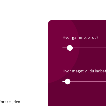
Dansk Socialrådgiverforening
ansk Sygeplejeråd
Hvor gammel er du?
Hvor meget vil du indbet
forskel, den