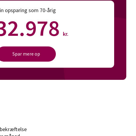
in opsparing som 70-årig
32.978
kr.
Spar mere op
 bekræftelse