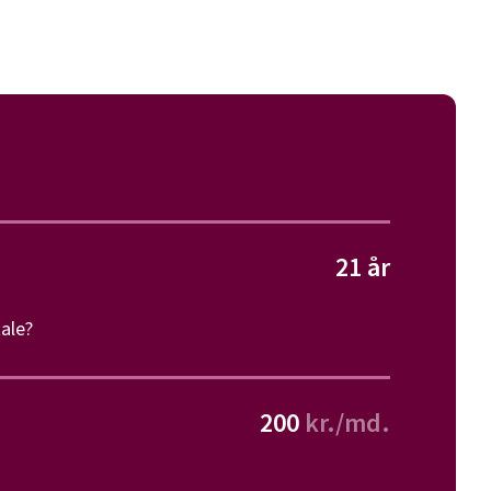
21
år
ale?
200
kr./md.