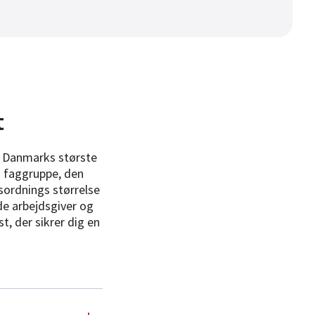
t
f Danmarks største
in faggruppe, den
sordnings størrelse
de arbejdsgiver og
t, der sikrer dig en