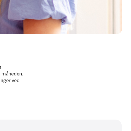
n
om måneden.
ringer ved