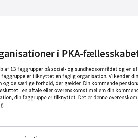
rganisationer i PKA-fællesskabe
ab af 13 faggrupper på social- og sundhedsområdet og en a
 faggruppe er tilknyttet en faglig organisation. Vi kender d
on og de særlige forhold, der gælder. Din kommende pension
 besluttet i en aftale eller overenskomst mellem din kommen
ation, din faggruppe er tilknyttet. Det er denne overenskoms
g.