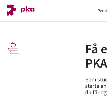
Pens
Få 
PKA
Som stud
starte en
du får og