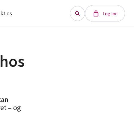
kt os
Log ind
 hos
kan
ret – og