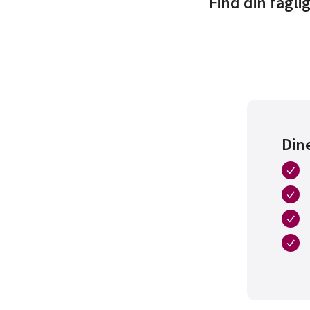
Find din fagli
D
Din
D
Jo
Lægesekretærer/
Rad