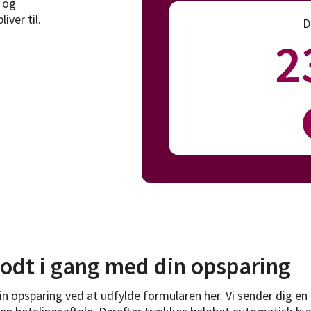
 og
iver til.
D
2
odt i gang med din opsparing
in opsparing ved at udfylde formularen her. Vi sender dig en